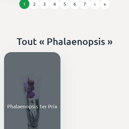
1
2
3
4
5
6
7
›
»
Tout « Phalaenopsis »
Phalaenopsis 1er Prix