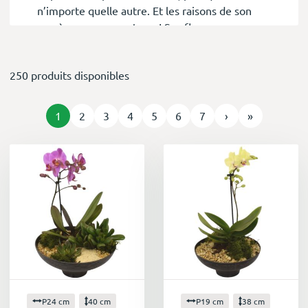
n’importe quelle autre. Et les raisons de son
succès ne manquent pas ! Ses fleurs
majestueuses de toutes les couleurs (fleurs
blanches toutes en puretés, fleurs colorées
250 produits disponibles
pleines de peps), sa floraison de plusieurs mois,
son entretien facile, sa forme si harmonieuse
(regardez-moi cette hampe de taille
1
2
3
4
5
6
7
›
»
impressionnante et pourtant pleine de grâce,
ces feuilles graphiques, et ces racines qui
pointes le bout de leur nez à fleur du pot).
Il est dans le top des ventes en plantes, avec le
rosier notamment, depuis plus de 10 ans, et
l’engouement pour lui ne faiblit pas.
On le connaît aussi sous le nom d’Orchidée
Papillon. En effet, si vous regardez bien ses
fleurs, elles semblent prêtes à s’envoler ! Une
P24 cm
40 cm
P19 cm
38 cm
orchidée qui apporte beaucoup de poésie dans