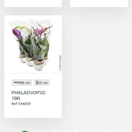
P09 cm
35 cm
PHALAENOPSIS
1BR
Ref 544059