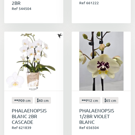
2BR
Ref 661222
Ref 544504
P09 cm
40 cm
P12 cm
65 cm
PHALAENOPSIS
PHALAENOPSIS
BLANC 2BR
1/2BR VIOLET
CASCADE
BLANC
Ref 621839
Ref 656504