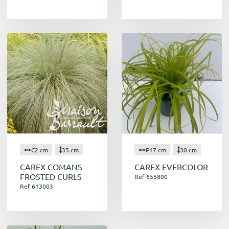
C2 cm
35 cm
P17 cm
30 cm
CAREX COMANS
CAREX EVERCOLOR
FROSTED CURLS
Ref 655800
Ref 613003