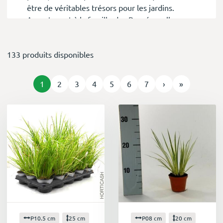
être de véritables trésors pour les jardins.
Appartenant à la famille des Poacées, elles
comptent plus de 10 000 espèces, offrant une
diversité de formes, de tailles et de couleurs
133 produits disponibles
qui saura répondre à toutes vos envies
paysagères.
Que vous recherchiez une touche de légèreté
1
2
3
4
5
6
7
›
»
et de mouvement pour vos massifs fleuris, une
structure verticale pour délimiter vos espaces
ou un feuillage original pour agrémenter vos
potées, les graminées ont forcément ce qu'il
vous faut.
Des atouts pour tous les styles de jardins
Les graminées s'intègrent parfaitement à tous
les styles de jardins, du plus classique au plus
moderne. Elles apportent une touche de
naturel et de raffinement à vos extérieurs, en
s'harmonisant avec toutes sortes de végétaux.
P10.5 cm
25 cm
P08 cm
20 cm
Optez pour des variétés