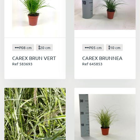
créer un jardin unique et plein de vie !
Découvrez notre large gamme de graminées
sur notre site de vente en ligne
P08 cm
20 cm
P05 cm
10 cm
CAREX BRUN VERT
CAREX BRUNNEA
Ref 583693
Ref 645853