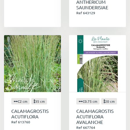
ANTHERICUM
pollinisateurs, oiseaux et petits mammifères.
SAUNDERISIAE
En favorisant la présence de ces auxiliaires
Ref 643129
naturels, vous contribuez à l'équilibre
écologique de votre jardin.
Des plantes robustes et faciles d'entretien
Contrairement à une idée reçue, les graminées
ne sont pas des plantes fragiles. Elles
s'adaptent à une grande variété de sols et de
conditions climatiques, et ne demandent que
peu d'entretien. Un arrosage régulier pendant
les périodes de sécheresse leur suffit
généralement pour s'épanouir.
Conseils de plantation et d'entretien
Choisir la bonne graminée :
Prenez en
C2 cm
35 cm
C0.75 cm
20 cm
compte les conditions de votre jardin (soleil,
CALAMAGROSTIS
CALAMAGROSTIS
ombre, type de sol, humidité) lors de votre
ACUTIFLORA
ACUTIFLORA
choix. N'hésitez pas à nous demander
AVALANCHE
Ref 613760
conseil.
Ref 667764