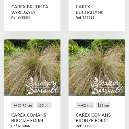
CAREX BRUNNEA
CAREX
VARIEGATA
BUCHANANII
Ref 645854
Ref 599968
C0.75 cm
25 cm
C2 cm
35 cm
CAREX COMANS
CAREX COMANS
BRONZE FORM
BRONZE FORM
Ref 613086
Ref 613002