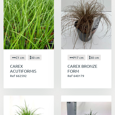
de couleur au fil des saisons, offrant un
spectacle visuel toujours renouvelé.
Printemps :
La fraîcheur des nouvelles
pousses annonce le renouveau de la nature.
Été :
Les inflorescences s'épanouissent,
apportant une touche de légèreté et de
mouvement aux massifs.
Automne :
Les feuillages se colorent de tons
chauds, créant une atmosphère féerique
C1 cm
30 cm
P17 cm
30 cm
dans le jardin.
Hiver :
Les silhouettes sèches des
CAREX
CAREX BRONZE
ACUTIFORMIS
FORM
graminées structurent les paysages
Ref 662592
Ref 640179
enneigés.
En conclusion
Les graminées sont des plantes extraordinaires
qui ont tout pour plaire. Elles sont belles,
robustes, faciles d'entretien et contribuent à la
biodiversité. N'hésitez pas à les adopter pour