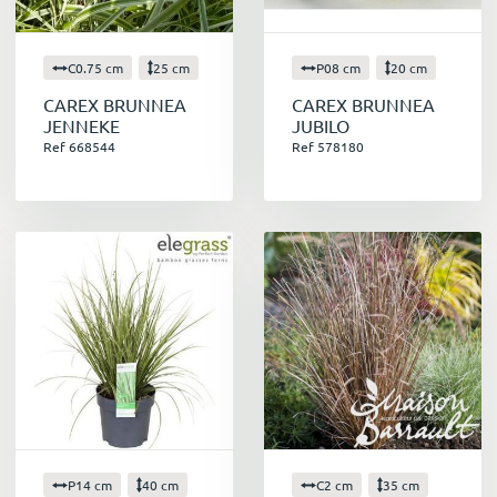
C0.75 cm
25 cm
P08 cm
20 cm
CAREX BRUNNEA
CAREX BRUNNEA
JENNEKE
JUBILO
Ref 668544
Ref 578180
P14 cm
40 cm
C2 cm
35 cm