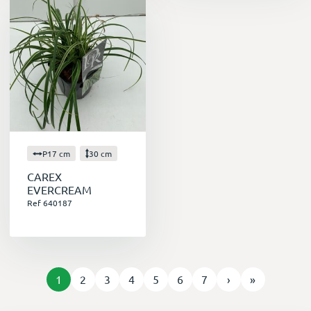
P17 cm
30 cm
CAREX
EVERCREAM
Ref 640187
1
2
3
4
5
6
7
›
»