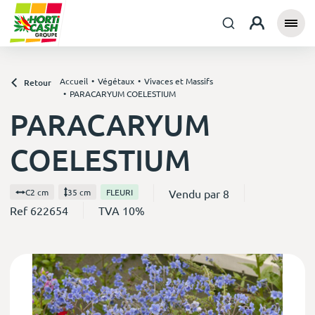
Accueil
Végétaux
Vivaces et Massifs
Retour
PARACARYUM COELESTIUM
PARACARYUM
COELESTIUM
Vendu par 8
C2 cm
35 cm
FLEURI
Ref 622654
TVA 10%