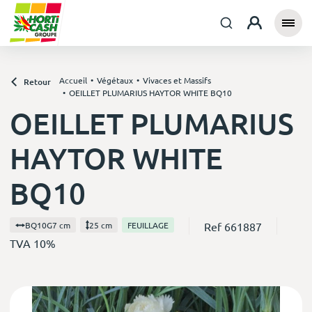
Accueil
Végétaux
Vivaces et Massifs
Retour
OEILLET PLUMARIUS HAYTOR WHITE BQ10
OEILLET PLUMARIUS
HAYTOR WHITE
BQ10
Ref 661887
BQ10G7 cm
25 cm
FEUILLAGE
TVA 10%