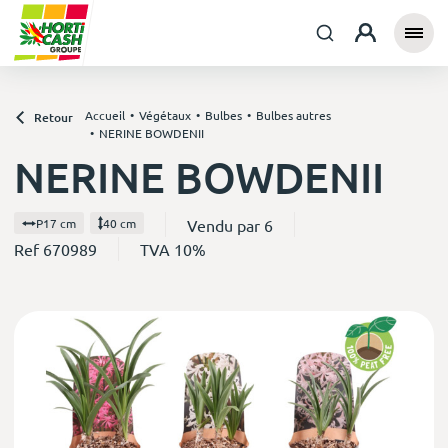
Accueil
Végétaux
Bulbes
Bulbes autres
Retour
NERINE BOWDENII
NERINE BOWDENII
Vendu par 6
P17 cm
40 cm
Ref 670989
TVA 10%