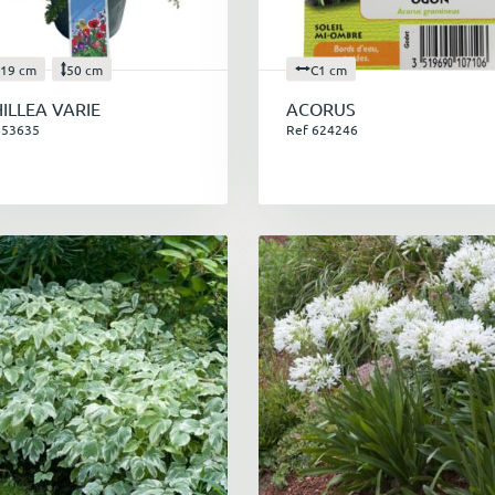
19 cm
50 cm
C1 cm
ILLEA VARIE
ACORUS
653635
Ref 624246