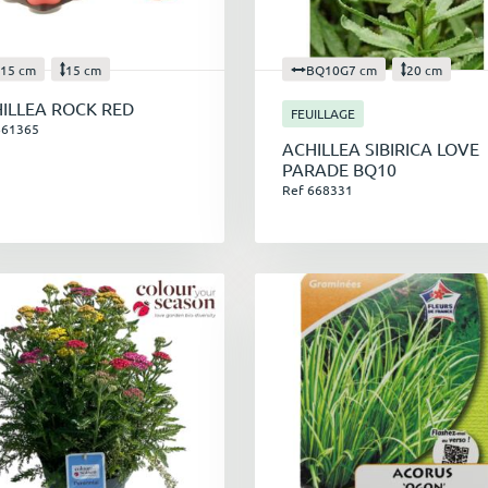
15 cm
15 cm
BQ10G7 cm
20 cm
ILLEA ROCK RED
FEUILLAGE
661365
ACHILLEA SIBIRICA LOVE
PARADE BQ10
Ref 668331