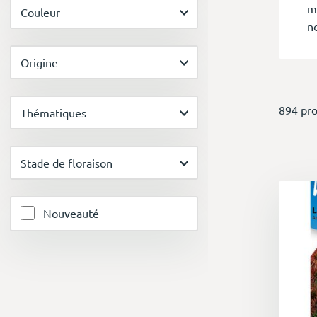
m
Couleur
n
Origine
D
894 pro
Le
Thématiques
p
b
Stade de floraison
co
Nouveauté
U
L
c
te
d