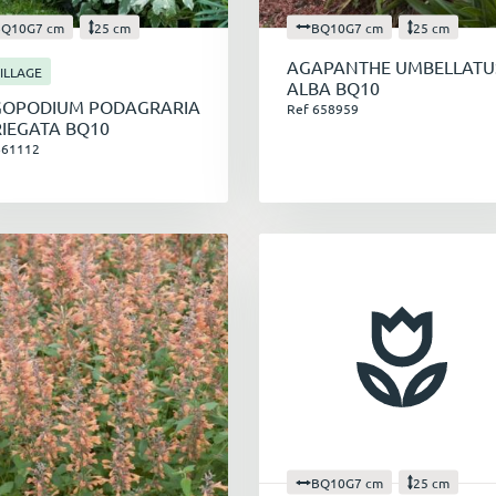
BQ10G7 cm
25 cm
BQ10G7 cm
25 cm
AGAPANTHE UMBELLATU
ILLAGE
ALBA BQ10
GOPODIUM PODAGRARIA
Ref 658959
IEGATA BQ10
661112
BQ10G7 cm
25 cm