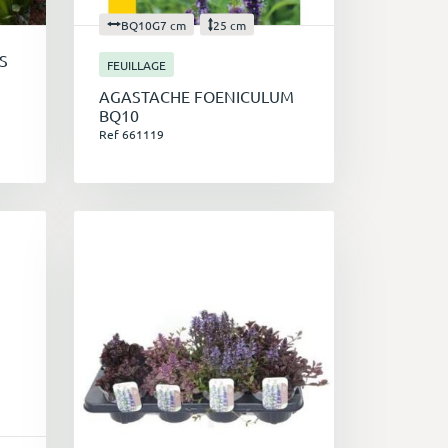
BQ10G7 cm
25 cm
S
FEUILLAGE
AGASTACHE FOENICULUM
BQ10
Ref 661119