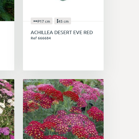
P17 cm
45 cm
ACHILLEA DESERT EVE RED
Ref 666684
ntes
. Elles s'adaptent à une large gamme
ts pour tous les jardins. De plus, elles
gulier et d'une division occasionnelle
rs débutants ou ceux qui n'ont pas
tion de la biodiversité
. En effet, elles
ectes pollinisateurs, tels que les
 crucial dans la pollinisation des cultures
èmes.