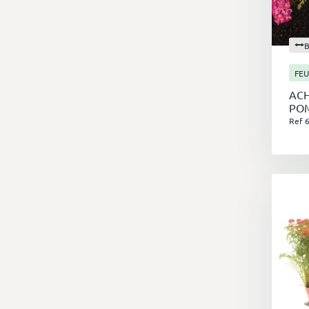
En
FEU
j
ACH
N'
PO
Ref 