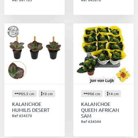
P05.5 cm
10 cm
P06 cm
14 cm
KALANCHOE
KALANCHOE
HUMILIS DESERT
QUEEN AFRICAN
SAM
Ref 654570
Ref 634344