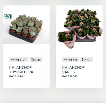
P05.5 cm
15 cm
P06 cm
14 cm
KALANCHOE
KALANCHOE
THYRSIFLORA
VARIES
Ref 610981
Ref 558065