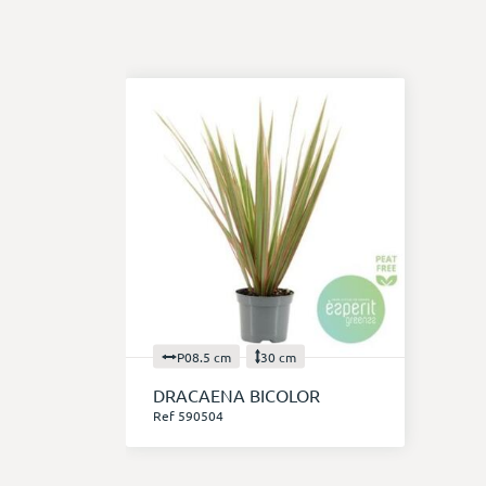
P08.5 cm
30 cm
DRACAENA BICOLOR
Ref 590504