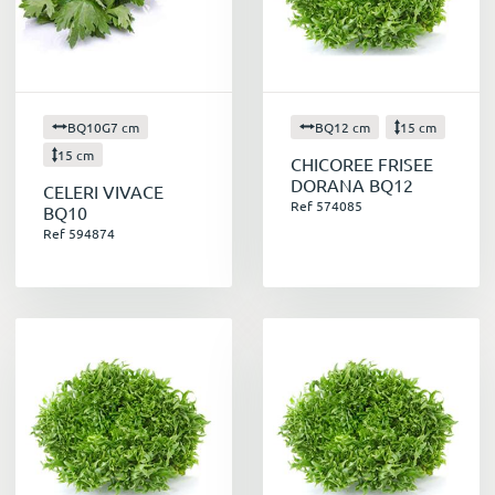
BQ10G7 cm
BQ12 cm
15 cm
15 cm
CHICOREE FRISEE
DORANA BQ12
CELERI VIVACE
Ref 574085
BQ10
Ref 594874