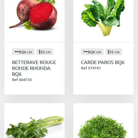
BQ6 cm
20 cm
BQ6 cm
35 cm
BETTERAVE ROUGE
CARDE PAROS BQ6
RONDE RHONDA
Ref 574191
BQ6
Ref 604735