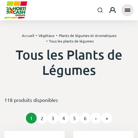
Accueil
Végétaux
Plants de légumes et Aromatiques
Tous les plants de légumes
Tous les Plants de
Légumes
118 produits disponibles
1
2
3
4
5
6
›
»