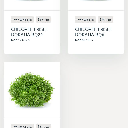
BQ24 cm
15 cm
BQ6 cm
20 cm
CHICOREE FRISEE
CHICOREE FRISEE
DORANA BQ24
DORANA BQ6
Ref 574076
Ref 605002
BQ24 cm
15 cm