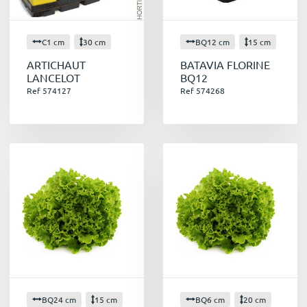
C1 cm
30 cm
BQ12 cm
15 cm
ARTICHAUT
BATAVIA FLORINE
LANCELOT
BQ12
Ref 574127
Ref 574268
BQ24 cm
15 cm
BQ6 cm
20 cm