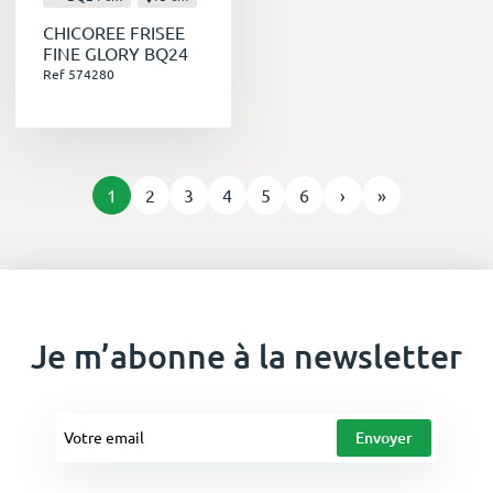
CHICOREE FRISEE
FINE GLORY BQ24
Ref 574280
1
2
3
4
5
6
›
»
Je m’abonne à la newsletter