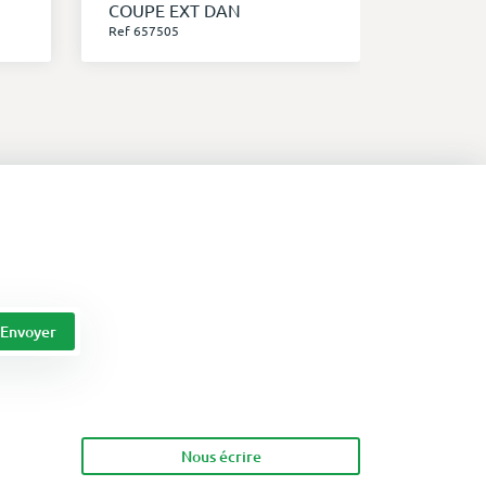
COUPE EXT DAN
BAC EX
Ref 657505
Ref 66500
Nous écrire