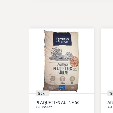
30 cm
3
PLAQUETTES AULNE 50L
AR
Ref 556907
Ref