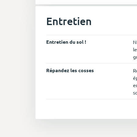
Entretien
Entretien du sol !
N
l
g
Répandez les cosses
R
é
e
so