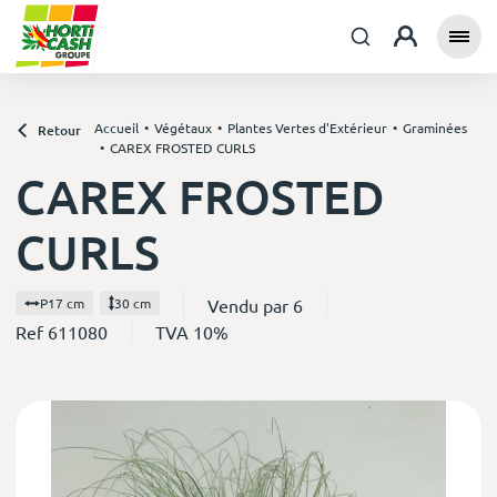
Accueil
Végétaux
Plantes Vertes d'Extérieur
Graminées
Retour
CAREX FROSTED CURLS
CAREX FROSTED
CURLS
Vendu par 6
P17 cm
30 cm
Ref 611080
TVA 10%