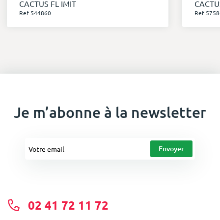
CACTUS FL IMIT
CACTUS
Ref 544860
Ref 5758
Je m’abonne à la newsletter
02 41 72 11 72