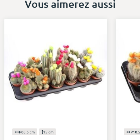
Vous aimerez aussi
P08.5 cm
15 cm
P10.